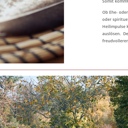
Somit kommt
Ob Ehe- oder
oder spiritue
Heilimpulse 
auslösen.
De
freudvollere