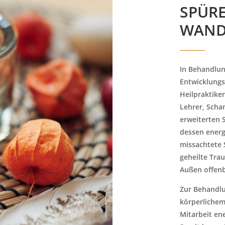
SPÜR
WAND
In Behandlun
Entwicklungs
Heilpraktiker
Lehrer, Scha
erweiterten 
dessen energ
missachtete 
geheilte Tra
Außen offenb
Zur Behandlu
körperlichem 
Mitarbeit en